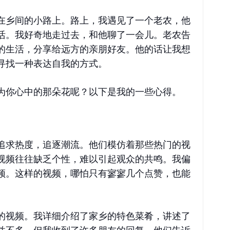
在乡间的小路上。路上，我遇见了一个老农，他
活。我好奇地走过去，和他聊了一会儿。老农告
的生活，分享给远方的亲朋好友。他的话让我想
寻找一种表达自我的方式。
为你心中的那朵花呢？以下是我的一些心得。
追求热度，追逐潮流。他们模仿着那些热门的视
视频往往缺乏个性，难以引起观众的共鸣。我偏
频。这样的视频，哪怕只有寥寥几个点赞，也能
的视频。我详细介绍了家乡的特色菜肴，讲述了