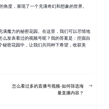
的角度，展现了一个充满奇幻和想象的世界。
充满魔力的秘密花园。在这里，我们可以尽情地
怎么发表看过的视频号呢？我的答案是：挖掘自
个秘密花园中，让我们共同种下希望，收获美
Next
怎么看过多的直播号视频-如何筛选海
post:
量直播内容？