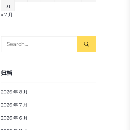
31
« 7 月
归档
2026 年 8 月
2026 年 7 月
2026 年 6 月