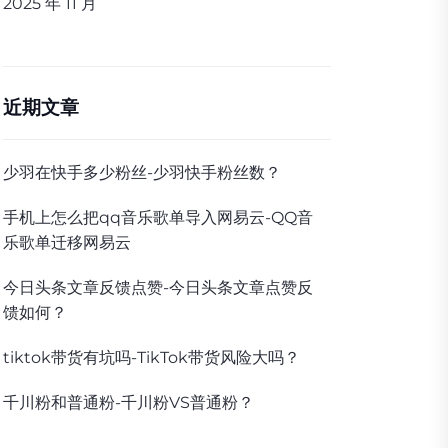
2025 年 11 月
近期文章
少羽在快手多少粉丝-少羽快手粉丝数？
手机上怎么把qq音乐歌单导入网易云-QQ音
乐歌单迁移网易云
今日头条文章反馈点赞-今日头条文章点赞反
馈如何？
tiktok带货有坑吗-TikTok带货风险大吗？
千川粉和普通粉-千川粉VS普通粉？