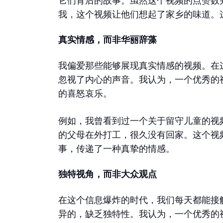
它们背后的故事。虽然这个视频的点赞数
我，这个视频让他们想起了家乡的味道。
真实情感，而非华丽辞藻
我偏爱那些能够展现真实情感的视频。在
忽视了内心的声音。我认为，一个优秀的
的喜怒哀乐。
例如，我曾看到过一个关于留守儿童的视
的父母在外打工，很久没有回家。这个视
事，传递了一种真挚的情感。
独特视角，而非大众观点
在这个信息爆炸的时代，我们每天都能接
异的，缺乏独特性。我认为，一个优秀的