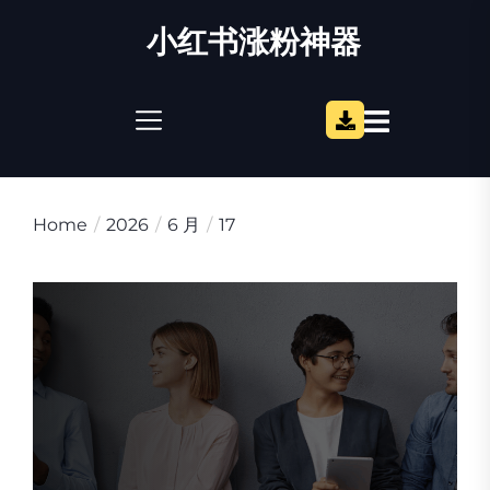
Skip
小红书涨粉神器
to
the
content
Home
2026
6 月
17