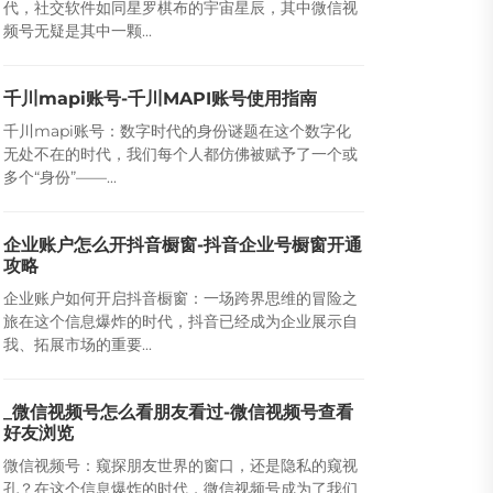
代，社交软件如同星罗棋布的宇宙星辰，其中微信视
频号无疑是其中一颗...
千川mapi账号-千川MAPI账号使用指南
千川mapi账号：数字时代的身份谜题在这个数字化
无处不在的时代，我们每个人都仿佛被赋予了一个或
多个“身份”——...
企业账户怎么开抖音橱窗-抖音企业号橱窗开通
攻略
企业账户如何开启抖音橱窗：一场跨界思维的冒险之
旅在这个信息爆炸的时代，抖音已经成为企业展示自
我、拓展市场的重要...
_微信视频号怎么看朋友看过-微信视频号查看
好友浏览
微信视频号：窥探朋友世界的窗口，还是隐私的窥视
孔？在这个信息爆炸的时代，微信视频号成为了我们