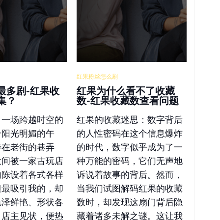
红果粉丝怎么刷
最多剧-红果收
红果为什么看不了收藏
集？
数-红果收藏数查看问题
：一场跨越时空的
红果的收藏迷思：数字背后
个阳光明媚的午
的人性密码在这个信息爆炸
步在老街的巷弄
的时代，数字似乎成为了一
意间被一家古玩店
种万能的密码，它们无声地
内陈设着各式各样
诉说着故事的背后。然而，
但最吸引我的，却
当我们试图解码红果的收藏
色泽鲜艳、形状各
数时，却发现这扇门背后隐
。店主见状，便热
藏着诸多未解之谜。这让我