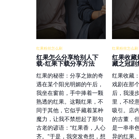
红果粉丝怎么刷
红果粉丝怎么刷
红果怎么分享给别人下
红果收藏
载-红果下载分享方法
藏之冠剧
红果的秘密：分享之旅的奇
红果收藏
遇在某个阳光明媚的午后，
戏剧在那
我坐在窗前，手中捧着一颗
后，我漫
熟透的红果。这颗红果，不
里，不经
同于其他，它似乎藏着某种
吸引。店
魔力，让我不禁想起了那句
的古董，
古老的谚语：“红果香，人心
是一串串
齐。”于是，我突发奇想，想
异的红果