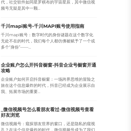
代，社交软件如同星罗棋布的宇宙星辰，其中微信视
频号无疑是其中一颗...
千川mapi账号-千川MAPI账号使用指南
千川mapi账号：数字时代的身份谜题在这个数字化
无处不在的时代，我们每个人都仿佛被赋予了一个或
多个“身份”——...
企业账户怎么开抖音橱窗-抖音企业号橱窗开通
攻略
企业账户如何开启抖音橱窗：一场跨界思维的冒险之
旅在这个信息爆炸的时代，抖音已经成为企业展示自
我、拓展市场的重要...
_微信视频号怎么看朋友看过-微信视频号查看
好友浏览
微信视频号：窥探朋友世界的窗口，还是隐私的窥视
孔？在这个信息爆炸的时代，微信视频号成为了我们