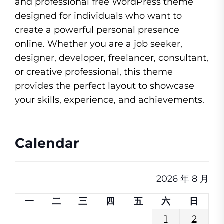
and professional free WordPress theme
designed for individuals who want to
create a powerful personal presence
online. Whether you are a job seeker,
designer, developer, freelancer, consultant,
or creative professional, this theme
provides the perfect layout to showcase
your skills, experience, and achievements.
Calendar
2026 年 8 月
一
二
三
四
五
六
日
1
2