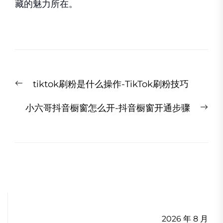
藏的魅力所在。
文
Previous
tiktok刷粉是什么操作-TikTok刷粉技巧
章
post:
导
Ne
小六哥抖音橱窗怎么开-抖音橱窗开通步骤
航
pos
2026 年 8 月