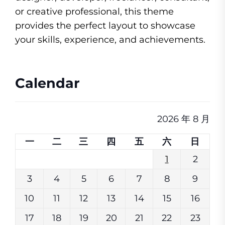
or creative professional, this theme
provides the perfect layout to showcase
your skills, experience, and achievements.
Calendar
2026 年 8 月
一
二
三
四
五
六
日
1
2
3
4
5
6
7
8
9
10
11
12
13
14
15
16
17
18
19
20
21
22
23