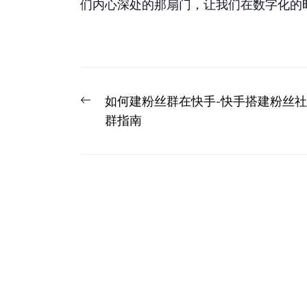
们内心深处的那扇门，让我们在数字化的
文
Previous
如何建粉丝群在快手-快手搭建粉丝社
章
post:
群指南
导
航