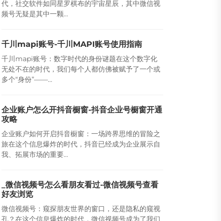
代，社交软件如同星罗棋布的宇宙星辰，其中微信视
频号无疑是其中一颗...
千川mapi账号-千川MAPI账号使用指南
千川mapi账号：数字时代的身份谜题在这个数字化
无处不在的时代，我们每个人都仿佛被赋予了一个或
多个“身份”——...
企业账户怎么开抖音橱窗-抖音企业号橱窗开通
攻略
企业账户如何开启抖音橱窗：一场跨界思维的冒险之
旅在这个信息爆炸的时代，抖音已经成为企业展示自
我、拓展市场的重要...
_微信视频号怎么看朋友看过-微信视频号查看
好友浏览
微信视频号：窥探朋友世界的窗口，还是隐私的窥视
孔？在这个信息爆炸的时代，微信视频号成为了我们