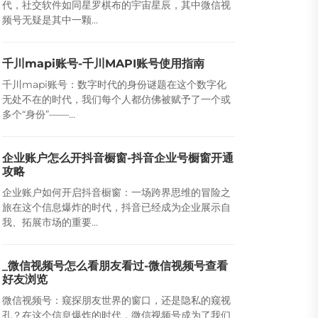
代，社交软件如同星罗棋布的宇宙星辰，其中微信视
频号无疑是其中一颗...
千川mapi账号-千川MAPI账号使用指南
千川mapi账号：数字时代的身份谜题在这个数字化
无处不在的时代，我们每个人都仿佛被赋予了一个或
多个“身份”——...
企业账户怎么开抖音橱窗-抖音企业号橱窗开通
攻略
企业账户如何开启抖音橱窗：一场跨界思维的冒险之
旅在这个信息爆炸的时代，抖音已经成为企业展示自
我、拓展市场的重要...
_微信视频号怎么看朋友看过-微信视频号查看
好友浏览
微信视频号：窥探朋友世界的窗口，还是隐私的窥视
孔？在这个信息爆炸的时代，微信视频号成为了我们