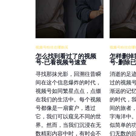
视频号粉丝在哪购买
视频号粉丝在哪
怎么找到看过了的视频
怎样删掉
号-已看视频号速查
号-删除
寻找那抹光影，回溯往昔瞬
消逝的足
间在这个信息爆炸的时代，
过的视频
视频号如同繁星点点，点缀
渐远的记
在我们的生活中。每个视频
的时代，
号都像是一扇窗户，透过
间的旅者
它，我们可以窥见不同的世
字海洋中
界。然而，当我们沉浸在无
似简单的
数精彩内容中时，有时会不
们无数的