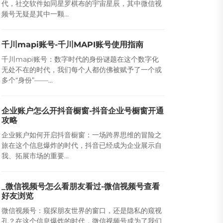
代，社交软件如同星罗棋布的宇宙星辰，其中微信视
频号无疑是其中一颗...
千川mapi账号-千川MAPI账号使用指南
千川mapi账号：数字时代的身份谜题在这个数字化
无处不在的时代，我们每个人都仿佛被赋予了一个或
多个“身份”——...
企业账户怎么开抖音橱窗-抖音企业号橱窗开通
攻略
企业账户如何开启抖音橱窗：一场跨界思维的冒险之
旅在这个信息爆炸的时代，抖音已经成为企业展示自
我、拓展市场的重要...
_微信视频号怎么看朋友看过-微信视频号查看
好友浏览
微信视频号：窥探朋友世界的窗口，还是隐私的窥视
孔？在这个信息爆炸的时代，微信视频号成为了我们