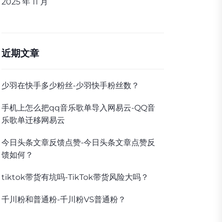
2025 年 11 月
近期文章
少羽在快手多少粉丝-少羽快手粉丝数？
手机上怎么把qq音乐歌单导入网易云-QQ音
乐歌单迁移网易云
今日头条文章反馈点赞-今日头条文章点赞反
馈如何？
tiktok带货有坑吗-TikTok带货风险大吗？
千川粉和普通粉-千川粉VS普通粉？