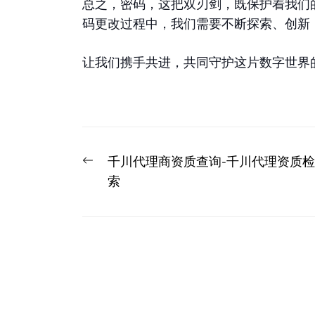
总之，密码，这把双刃剑，既保护着我们
码更改过程中，我们需要不断探索、创新
让我们携手共进，共同守护这片数字世界
文
Previous
千川代理商资质查询-千川代理资质检
章
post:
索
导
航