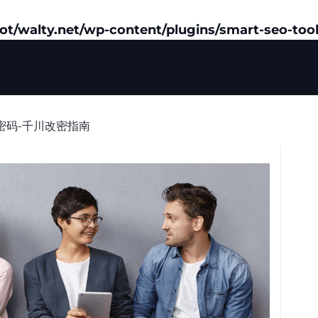
/walty.net/wp-content/plugins/smart-seo-tool
密码-千川改密指南