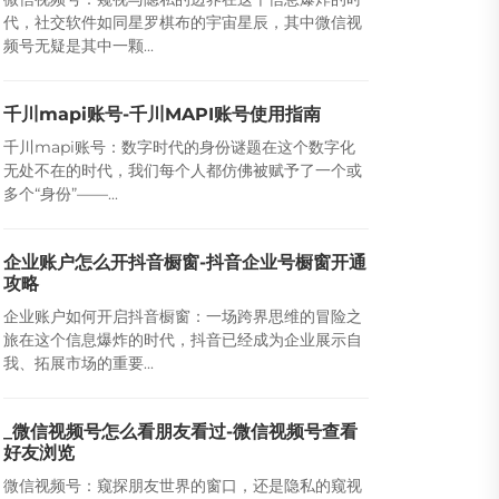
代，社交软件如同星罗棋布的宇宙星辰，其中微信视
频号无疑是其中一颗...
千川mapi账号-千川MAPI账号使用指南
千川mapi账号：数字时代的身份谜题在这个数字化
无处不在的时代，我们每个人都仿佛被赋予了一个或
多个“身份”——...
企业账户怎么开抖音橱窗-抖音企业号橱窗开通
攻略
企业账户如何开启抖音橱窗：一场跨界思维的冒险之
旅在这个信息爆炸的时代，抖音已经成为企业展示自
我、拓展市场的重要...
_微信视频号怎么看朋友看过-微信视频号查看
好友浏览
微信视频号：窥探朋友世界的窗口，还是隐私的窥视