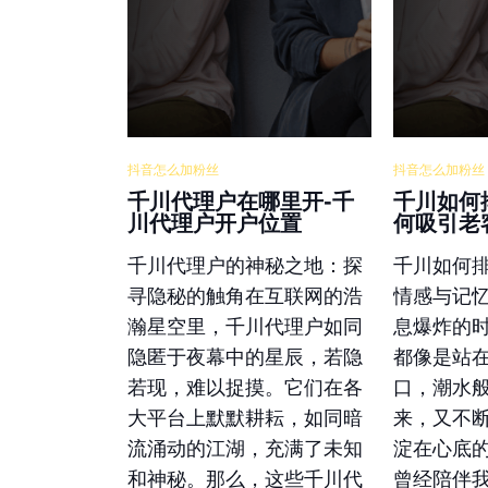
抖音怎么加粉丝
抖音怎么加粉丝
千川代理户在哪里开-千
千川如何
川代理户开户位置
何吸引老
千川代理户的神秘之地：探
千川如何
寻隐秘的触角在互联网的浩
情感与记
瀚星空里，千川代理户如同
息爆炸的
隐匿于夜幕中的星辰，若隐
都像是站
若现，难以捉摸。它们在各
口，潮水
大平台上默默耕耘，如同暗
来，又不
流涌动的江湖，充满了未知
淀在心底
和神秘。那么，这些千川代
曾经陪伴