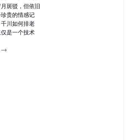
岁月斑驳，但依旧
份珍贵的情感记
，千川如何排老
仅仅是一个技术
e