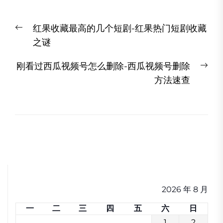
文
Previous
红果收藏最高的几个短剧-红果热门短剧收藏
章
post:
之谜
导
航
Ne
刚看过西瓜视频号怎么删除-西瓜视频号删除
pos
方法速查
2026 年 8 月
一
二
三
四
五
六
日
1
2