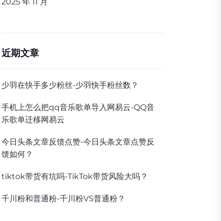
2025 年 11 月
近期文章
少羽在快手多少粉丝-少羽快手粉丝数？
手机上怎么把qq音乐歌单导入网易云-QQ音
乐歌单迁移网易云
今日头条文章反馈点赞-今日头条文章点赞反
馈如何？
tiktok带货有坑吗-TikTok带货风险大吗？
千川粉和普通粉-千川粉VS普通粉？