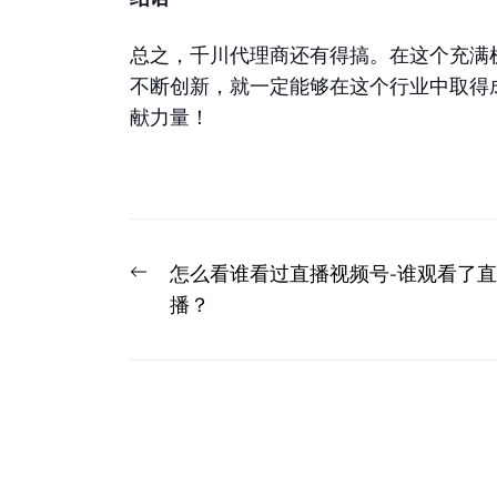
总之，千川代理商还有得搞。在这个充满
不断创新，就一定能够在这个行业中取得
献力量！
文
Previous
怎么看谁看过直播视频号-谁观看了直
章
post:
播？
导
航