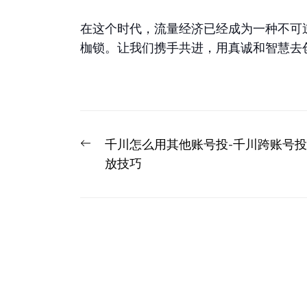
在这个时代，流量经济已经成为一种不可
枷锁。让我们携手共进，用真诚和智慧去
文
Previous
千川怎么用其他账号投-千川跨账号投
章
post:
放技巧
导
航