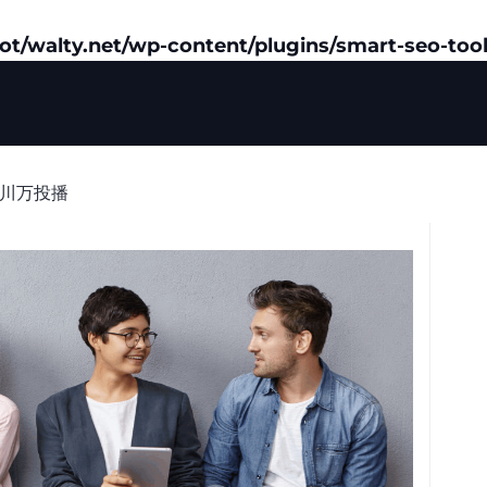
/walty.net/wp-content/plugins/smart-seo-tool
千川万投播