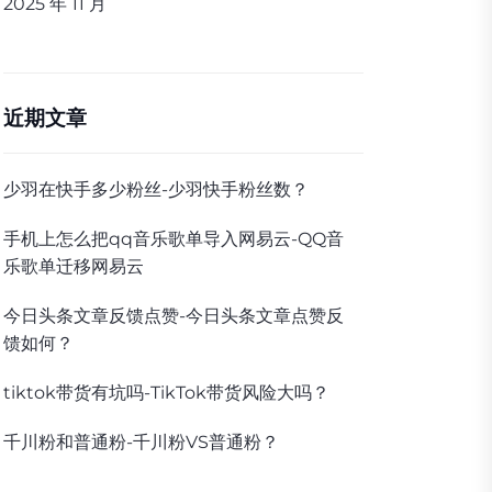
2025 年 11 月
近期文章
少羽在快手多少粉丝-少羽快手粉丝数？
手机上怎么把qq音乐歌单导入网易云-QQ音
乐歌单迁移网易云
今日头条文章反馈点赞-今日头条文章点赞反
馈如何？
tiktok带货有坑吗-TikTok带货风险大吗？
千川粉和普通粉-千川粉VS普通粉？