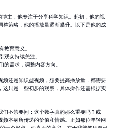
”的博主，他专注于分享科学知识。起初，他的视
调整策略，他的播放量逐渐攀升。以下是他的成
有教育意义。
引观众持续关注。
们的需求，调整内容方向。
视频还是知识型视频，想要提高播放量，都需要
，这只是一些初步的观察，具体操作还需根据实
我们不禁要问：这个数字真的那么重要吗？或
视频本身所传递的价值和情感。正如那位年轻网