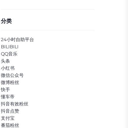
分类
24小时自助平台
BILIBILI
QQ音乐
头条
小红书
微信公众号
微博粉丝
快手
懂车帝
抖音有效粉丝
抖音点赞
支付宝
番茄粉丝