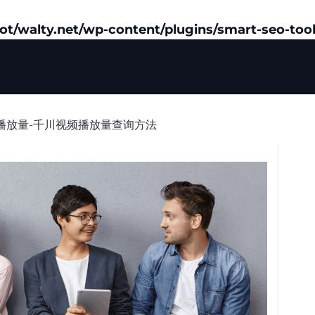
/walty.net/wp-content/plugins/smart-seo-tool
播放量-千川视频播放量查询方法