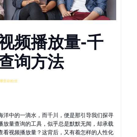
视频播放量-千
查询方法
哪里刷粉丝
海洋中的一滴水，而千川，便是那引导我们探寻
播放量查询的工具，似乎总是默默无闻，却承载
查看视频播放量？这背后，又有着怎样的人性化