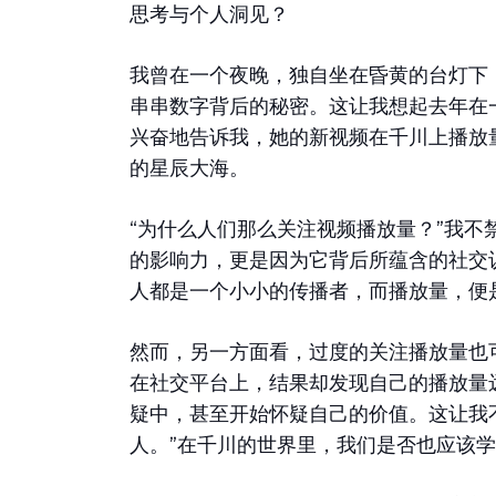
思考与个人洞见？
我曾在一个夜晚，独自坐在昏黄的台灯下
串串数字背后的秘密。这让我想起去年在
兴奋地告诉我，她的新视频在千川上播放
的星辰大海。
“为什么人们那么关注视频播放量？”我
的影响力，更是因为它背后所蕴含的社交
人都是一个小小的传播者，而播放量，便
然而，另一方面看，过度的关注播放量也
在社交平台上，结果却发现自己的播放量
疑中，甚至开始怀疑自己的价值。这让我
人。”在千川的世界里，我们是否也应该