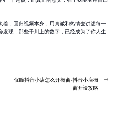
想的一个起点，而真正的意义，在于我能够用自己
执着，回归视频本身，用真诚和热情去讲述每一
会发现，那些千川上的数字，已经成为了你人生
Next
优瞳抖音小店怎么开橱窗-抖音小店橱
post:
窗开设攻略