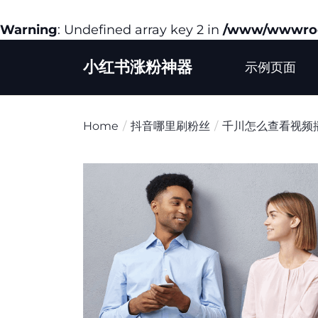
Warning
: Undefined array key 2 in
/www/wwwroot
Skip
小红书涨粉神器
to
示例页面
the
content
Home
抖音哪里刷粉丝
千川怎么查看视频