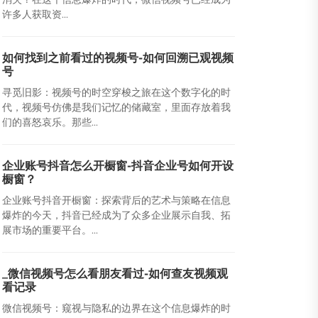
许多人获取资...
如何找到之前看过的视频号-如何回溯已观视频
号
寻觅旧影：视频号的时空穿梭之旅在这个数字化的时
代，视频号仿佛是我们记忆的储藏室，里面存放着我
们的喜怒哀乐。那些...
企业账号抖音怎么开橱窗-抖音企业号如何开设
橱窗？
企业账号抖音开橱窗：探索背后的艺术与策略在信息
爆炸的今天，抖音已经成为了众多企业展示自我、拓
展市场的重要平台。...
_微信视频号怎么看朋友看过-如何查友视频观
看记录
微信视频号：窥视与隐私的边界在这个信息爆炸的时