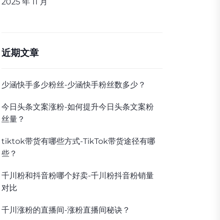
2025 年 11 月
近期文章
少涵快手多少粉丝-少涵快手粉丝数多少？
今日头条文案涨粉-如何提升今日头条文案粉
丝量？
tiktok带货有哪些方式-TikTok带货途径有哪
些？
千川粉和抖音粉哪个好卖-千川粉抖音粉销量
对比
千川涨粉的直播间-涨粉直播间秘诀？