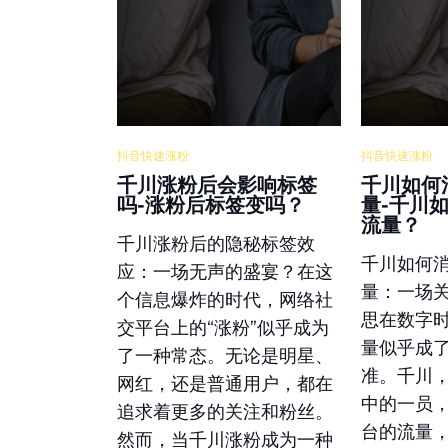
抖音快速涨粉
抖音快速涨粉
千川涨粉后会影响标签
千川如何
吗-涨粉后标签变吗？
量-千川
流量？
千川涨粉后的隐秘标签效
千川如何
应：一场无声的盛宴？在这
量：一场
个信息爆炸的时代，网络社
思在数字
交平台上的“涨粉”似乎成为
量似乎成
了一种常态。无论是明星、
准。千川
网红，还是普通用户，都在
中的一员
追求着更多的关注和粉丝。
台的流量
然而，当千川涨粉成为一种