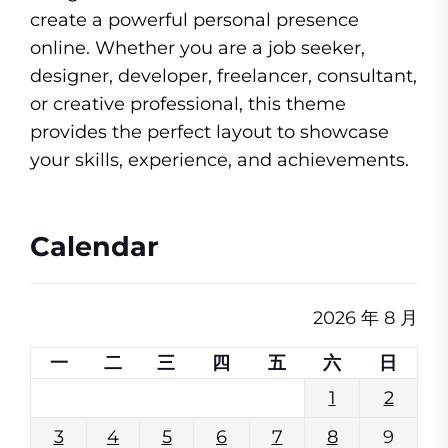
create a powerful personal presence
online. Whether you are a job seeker,
designer, developer, freelancer, consultant,
or creative professional, this theme
provides the perfect layout to showcase
your skills, experience, and achievements.
Calendar
2026 年 8 月
一
二
三
四
五
六
日
1
2
3
4
5
6
7
8
9