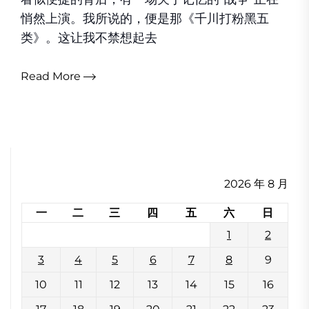
悄然上演。我所说的，便是那《千川打粉黑五
类》。这让我不禁想起去
Read More
2026 年 8 月
一
二
三
四
五
六
日
1
2
3
4
5
6
7
8
9
10
11
12
13
14
15
16