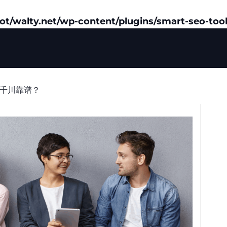
/walty.net/wp-content/plugins/smart-seo-tool
-千川靠谱？