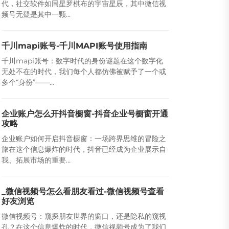
代，社交软件如同星罗棋布的宇宙星辰，其中微信视
频号无疑是其中一颗...
千川mapi账号-千川MAPI账号使用指南
千川mapi账号：数字时代的身份谜题在这个数字化
无处不在的时代，我们每个人都仿佛被赋予了一个或
多个“身份”——...
企业账户怎么开抖音橱窗-抖音企业号橱窗开通
攻略
企业账户如何开启抖音橱窗：一场跨界思维的冒险之
旅在这个信息爆炸的时代，抖音已经成为企业展示自
我、拓展市场的重要...
_微信视频号怎么看朋友看过-微信视频号查看
好友浏览
微信视频号：窥探朋友世界的窗口，还是隐私的窥视
孔？在这个信息爆炸的时代，微信视频号成为了我们